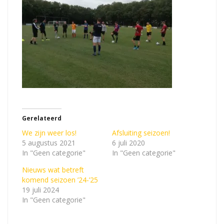
Gerelateerd
We zijn weer los!
Afsluiting seizoen!
5 augustus 2021
6 juli 2020
In "Geen categorie"
In "Geen categorie"
Nieuws wat betreft
komend seizoen ’24-’25
19 juli 2024
In "Geen categorie"