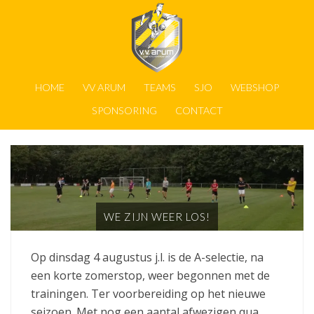
HOME
VV ARUM
TEAMS
SJO
WEBSHOP
SPONSORING
CONTACT
WE ZIJN WEER LOS!
Op dinsdag 4 augustus j.l. is de A-selectie, na
een korte zomerstop, weer begonnen met de
trainingen. Ter voorbereiding op het nieuwe
seizoen. Met nog een aantal afwezigen qua