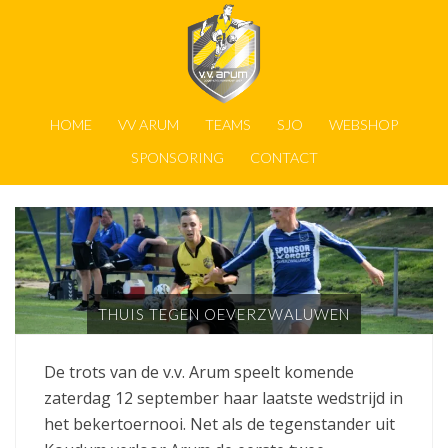
HOME
VV ARUM
TEAMS
SJO
WEBSHOP
SPONSORING
CONTACT
THUIS TEGEN OEVERZWALUWEN
De trots van de v.v. Arum speelt komende
zaterdag 12 september haar laatste wedstrijd in
het bekertoernooi. Net als de tegenstander uit