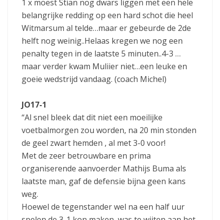
1 x moest Stian nog dwars liggen met een hele
belangrijke redding op een hard schot die heel
Witmarsum al telde…maar er gebeurde de 2de
helft nog weinig..Helaas kregen we nog een
penalty tegen in de laatste 5 minuten..4-3 …
maar verder kwam Muliier niet…een leuke en
goeie wedstrijd vandaag. (coach Michel)
JO17-1
“Al snel bleek dat dit niet een moeilijke
voetbalmorgen zou worden, na 20 min stonden
de geel zwart hemden , al met 3-0 voor!
Met de zeer betrouwbare en prima
organiserende aanvoerder Mathijs Buma als
laatste man, gaf de defensie bijna geen kans
weg.
Hoewel de tegenstander wel na een half uur
spelen de 3-1 kon maken, was te wijten aan het