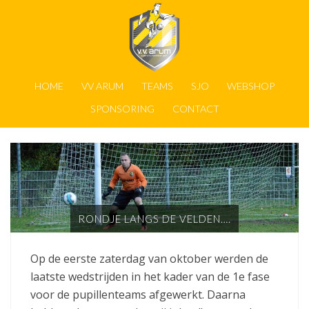
HOME
VV ARUM
TEAMS
SJO
WEBSHOP
SPONSORING
CONTACT
RONDJE LANGS DE VELDEN….
Op de eerste zaterdag van oktober werden de
laatste wedstrijden in het kader van de 1e fase
voor de pupillenteams afgewerkt. Daarna