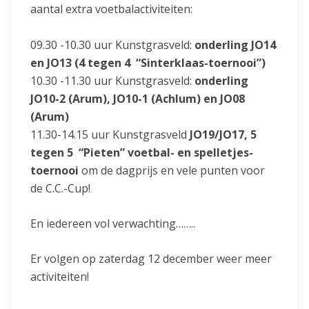
aantal extra voetbalactiviteiten:
09.30 -10.30 uur Kunstgrasveld:
onderling JO14
en JO13 (4 tegen 4 “Sinterklaas-toernooi”)
10.30 -11.30 uur Kunstgrasveld:
onderling
JO10-2 (Arum), JO10-1 (Achlum) en JO08
(Arum)
11.30-14.15 uur Kunstgrasveld
JO19/JO17, 5
tegen 5 “Pieten” voetbal- en spelletjes-
toernooi
om de dagprijs en vele punten voor
de C.C.-Cup!
En iedereen vol verwachting……..
Er volgen op zaterdag 12 december weer meer
activiteiten!