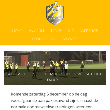
HOME
VV ARUM
TEAMS
SJO
WEBSHOP
SPONSORING
CONTACT
ACTIVITEITEN 5 DECEMBER: “HOOR WIE SCHOPT
DAAR….”
Komende zaterdag 5 december op de dag
voorafgaande aan pakjesavond zijn er naast de
normale doordeweekse trainingen weer een