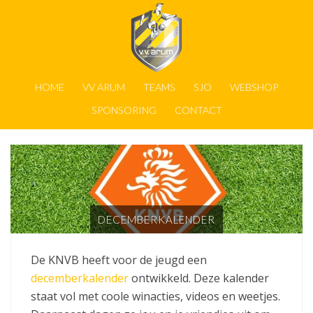
HOME
VV ARUM
TEAMS
SJO
WEBSHOP
SPONSORING
CONTACT
DECEMBERKALENDER
De KNVB heeft voor de jeugd een
decemberkalender
ontwikkeld. Deze kalender
staat vol met coole winacties, videos en weetjes.