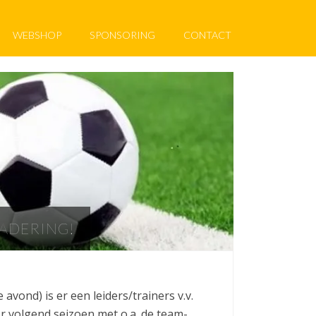
WEBSHOP
SPONSORING
CONTACT
GADERING!
avond) is er een leiders/trainers v.v.
 volgend seizoen met o.a. de team-