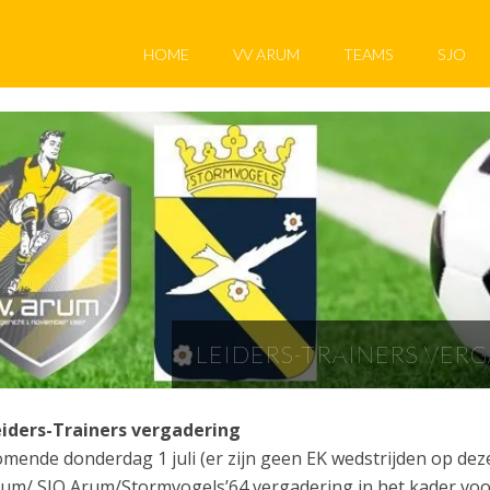
HOME
VV ARUM
TEAMS
SJO
LEIDERS-TRAINERS VER
iders-Trainers vergadering
mende donderdag 1 juli (er zijn geen EK wedstrijden op deze 
um/ SJO Arum/Stormvogels’64 vergadering in het kader voor