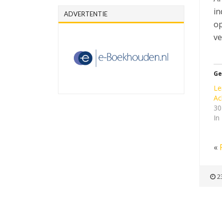
in
ADVERTENTIE
op
ve
Ge
Le
Ac
30
In
«
23