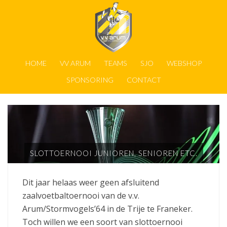
HOME
VV ARUM
TEAMS
SJO
WEBSHOP
SPONSORING
CONTACT
SLOTTOERNOOI JUNIOREN, SENIOREN ETC.
Dit jaar helaas weer geen afsluitend
zaalvoetbaltoernooi van de v.v.
Arum/Stormvogels’64 in de Trije te Franeker.
Toch willen we een soort van slottoernooi