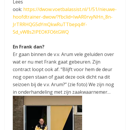
Lees
ook:
https://dwow.voetbalassist.nl/1/51/nieuwe-
hoofdtrainer-dwow/?fbclid=IwAR0rvyNHn_8n-
JrTRRHQG5dYmQkwRuTTbepq4Y-
Sd_vW8s2IPEOKFO6tGWQ
En Frank dan?
Er gaan binnen de v.v. Arum vele geluiden over
wat er nu met Frank gaat gebeuren. Zijn
contract loopt ook af. “Blijft voor hem de deur
nog open staan of gaat deze ook dicht na dit
seizoen bij de v.v. Arum?” (zie foto) We zijn nog
in onderhandeling met zijn zaakwaarnemer…