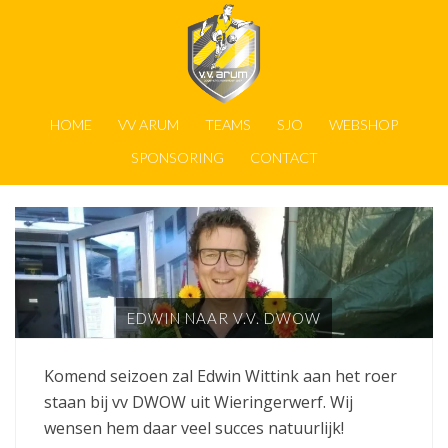
HOME
VV ARUM
TEAMS
SJO
WEBSHOP
SPONSORING
CONTACT
EDWIN NAAR V.V. DWOW
Komend seizoen zal Edwin Wittink aan het roer
staan bij vv DWOW uit Wieringerwerf. Wij
wensen hem daar veel succes natuurlijk!