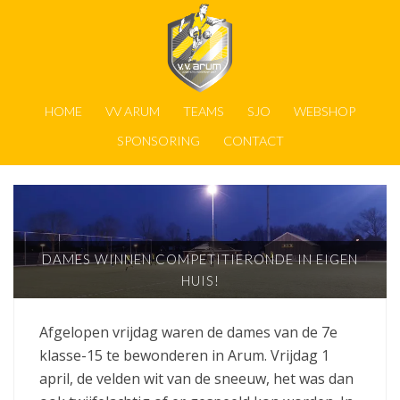
HOME
VV ARUM
TEAMS
SJO
WEBSHOP
SPONSORING
CONTACT
DAMES WINNEN COMPETITIERONDE IN EIGEN
HUIS!
Afgelopen vrijdag waren de dames van de 7e
klasse-15 te bewonderen in Arum. Vrijdag 1
april, de velden wit van de sneeuw, het was dan