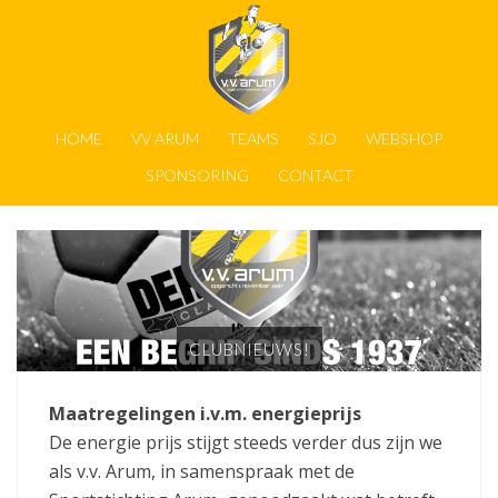
HOME
VV ARUM
TEAMS
SJO
WEBSHOP
SPONSORING
CONTACT
CLUBNIEUWS!
Maatregelingen i.v.m. energieprijs
De energie prijs stijgt steeds verder dus zijn we
als v.v. Arum, in samenspraak met de