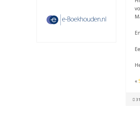
Hi
vo
Ma
En
Ee
He
«
31