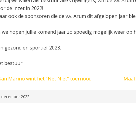
erbij we willen als bestuur alle vrijwilligers, van de v.v. Ar
or de inzet in 2022!
ar ook de sponsoren die de v.v. Arum dit afgelopen jaar ble
 we hopen jullie komend jaar zo spoedig mogelijk weer op het 
n gezond en sportief 2023.
t bestuur
San Marino wint het “Net Niet” toernooi.
Maatk
 december 2022