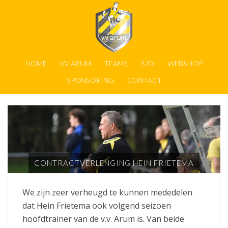
HOME
VV ARUM
TEAMS
SJO
WEBSHOP
SPONSORING
CONTACT
CONTRACTVERLENGING HEIN FRIETEMA
We zijn zeer verheugd te kunnen mededelen
dat Hein Frietema ook volgend seizoen
hoofdtrainer van de v.v. Arum is. Van beide