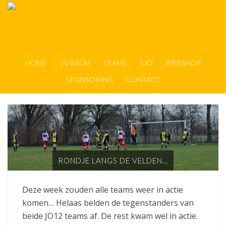
HOME
VV ARUM
TEAMS
SJO
WEBSHOP
SPONSORING
CONTACT
RONDJE LANGS DE VELDEN…
Deze week zouden alle teams weer in actie
komen… Helaas belden de tegenstanders van
beide JO12 teams af. De rest kwam wel in actie.