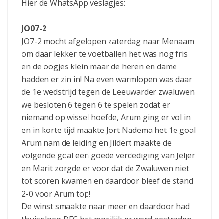
Hier de WhatsApp veslagjes:
JO07-2
JO7-2 mocht afgelopen zaterdag naar Menaam
om daar lekker te voetballen het was nog fris
en de oogjes klein maar de heren en dame
hadden er zin in! Na even warmlopen was daar
de 1e wedstrijd tegen de Leeuwarder zwaluwen
we besloten 6 tegen 6 te spelen zodat er
niemand op wissel hoefde, Arum ging er vol in
en in korte tijd maakte Jort Nadema het 1e goal
Arum nam de leiding en Jildert maakte de
volgende goal een goede verdediging van Jeljer
en Marit zorgde er voor dat de Zwaluwen niet
tot scoren kwamen en daardoor bleef de stand
2-0 voor Arum top!
De winst smaakte naar meer en daardoor had
thuisploeg DFC het moeilijk er werd gestreden