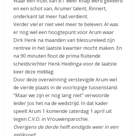
Waar een inzet van BT weer knap werd gekeerd
en een schot van, Arumer talent, Rinnert,
onderkant lat meer had verdient.
Verder viel er niet veel meer te beleven. Al was
er nog wel een hoogtepunt voor Arum waar
Dirk Henk na maanden van blessureleed zijn
rentree in het laatste kwartier mocht maken. En
na 90 minuten floot de prima fluitende
scheidsrechter Henk Heidinga voor de laatste
keer deze middag.
Door deze overwinning verstevigde Arum wel
de vierde plaats in de voorlopige tussenstand.
“Maar we zijn er nog lang niet” verwoorde
leider Jos het na de wedstrijd. In dat kader
speelt Arum 1 komende zaterdag 1 april uit
tegen C.V.O. in Vrouwenparochie.
Overigens de derde helft eindigde weer in een
gelijkspel!