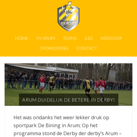
HOME
VV ARUM
TEAMS
SJO
WEBSHOP
SPONSORING
CONTACT
ARUM DUIDELIJK DE BETERE IN DERBY!
Het was ondanks het weer lekker druk op
sportpark De Bining in Arum; Op het
programma stond de Derby der derby’s Arum –