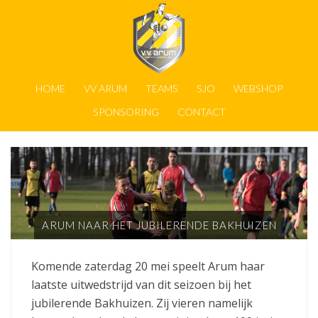
HOME
VV ARUM
TEAMS
SJO
WEBSHOP
SPONSORING
CONTACT
ARUM NAAR HET JUBILERENDE BAKHUIZEN
Komende zaterdag 20 mei speelt Arum haar
laatste uitwedstrijd van dit seizoen bij het
jubilerende Bakhuizen. Zij vieren namelijk