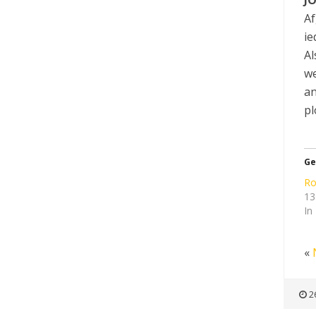
Af
ie
Al
we
an
pl
Ge
Ro
13
In
«
2