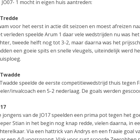
 JO07- 1 mocht in eigen huis aantreden:
t Tredde
am voor het eerst in actie dit seizoen en moest afreizen n
t verleden speelde Arum 1 daar vele wedstrijden nu was het 
hter, tweede helft nog tot 3-2, maar daarna was het prijssch
dden een goeie spits en snelle vleugels, uiteindelijk werd he
uisploeg.
t Twadde
 Twadde speelde de eerste competitiewedstrijd thuis tegen Fr
eler/invalcoach een 5-2 nederlaag. De goals werden gescoo
O17
 jongens van de JO17 speelden een prima pot tegen het g
eper Stian in het begin nog knap redde, vielen daarna, in e
hterelkaar. Via een hattrick van Andrys en een fraaie goal 
ar een 4-0 voorsprong. Vlak voor rust scoorde Zeerobben