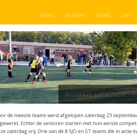
HOME
VV ARUM
TEAMS
SJO
RONDJE LANGS DE V
or de meeste teams werd afgelopen zaterdag 23 september
gewerkt. Echter de senioren starten met hun eerste competi
ze zaterdag vrij. Drie van de 8 SJO en ST teams die in act