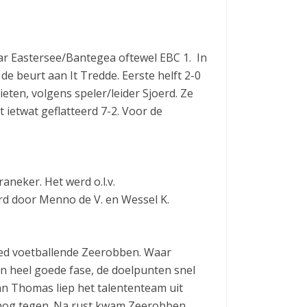
aar Eastersee/Bantegea oftewel EBC 1. In
de beurt aan It Tredde. Eerste helft 2-0
ieten, volgens speler/leider Sjoerd. Ze
t ietwat geflatteerd 7-2. Voor de
aneker. Het werd o.l.v.
rd door Menno de V. en Wessel K.
oed voetballende Zeerobben. Waar
en heel goede fase, de doelpunten snel
van Thomas liep het talententeam uit
 nog tegen. Na rust kwam Zeerobben