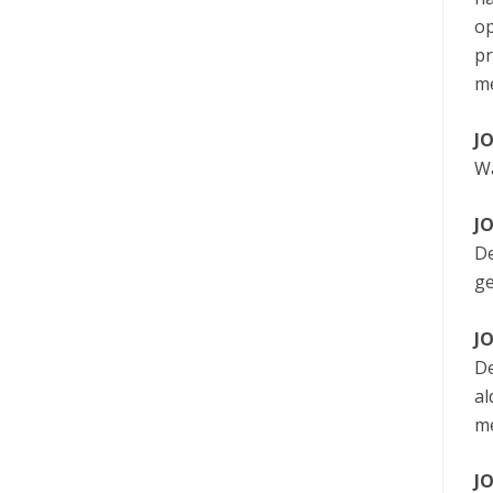
op
pr
me
J
Wa
J
De
ge
J
De
al
me
J