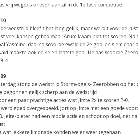
s vrij wegens oneven aantal in de 1e fase competitie
O10
 de wedstrijd bleef t het lang gelijk, maar werd t voor de r
st veel kansen gehad maar Arum kwam niet tot scoren. Na
al Yasmine, daarna scoorde ewald de 2e goal en siem daar
ald maakte ook de 4e en laatste goal. Helaas scoorde Zeer
 9-4
O09
terdag stond de wedstrijd Stormvogels- Zeerobben op het
 begonnen gelijk scherp aan de wedstrijd.
or een paar prachtige acties wist Jimte 2x te scoren 2-0.
 werd goed overgespeeld. Jort op Jimte met een goede voor
0. Jelte-pieter had een mooie actie en schoot op doel, net na
st
 wat lekkere limonade konden we er weer tegenaan.