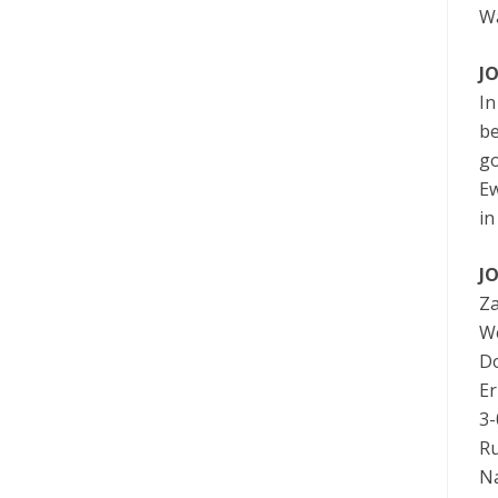
Wa
J
In
be
go
Ew
in
J
Za
We
Do
Er
3-
Ru
Na