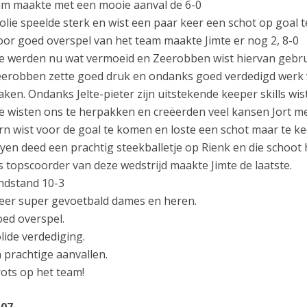
m maakte met een mooie aanval de 6-0
olie speelde sterk en wist een paar keer een schot op goal te
or goed overspel van het team maakte Jimte er nog 2, 8-0
 werden nu wat vermoeid en Zeerobben wist hiervan gebru
erobben zette goed druk en ondanks goed verdedigd werk va
ken. Ondanks Jelte-pieter zijn uitstekende keeper skills wi
 wisten ons te herpakken en creëerden veel kansen Jort me
rn wist voor de goal te komen en loste een schot maar te ke
yen deed een prachtig steekballetje op Rienk en die schoot 
s topscoorder van deze wedstrijd maakte Jimte de laatste.
ndstand 10-3
er super gevoetbald dames en heren.
ed overspel.
lide verdediging.
 prachtige aanvallen.
ots op het team!
O07