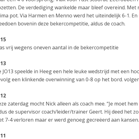
zetten. De verdediging wankelde maar bleef overeind. Met 
ima pot. Via Harmen en Menno werd het uiteindelijk 6-1. En 
edoen bovenin deze bekercompetitie, aldus de coach.
O15
s vrij wegens oneven aantal in de bekercompetitie
O13
 JO13 speelde in Heeg een hele leuke wedstrijd met een hoo
volg een klinkende overwinning van 0-8 op het bord. volge
O12
ze zaterdag mocht Nick alleen als coach mee. “Je moet he
dus de supervisor coach/leider/trainer Geert. Hij deed het zo
t 7-4 verloren maar er werd genoeg gecreëerd aan kansen
O11