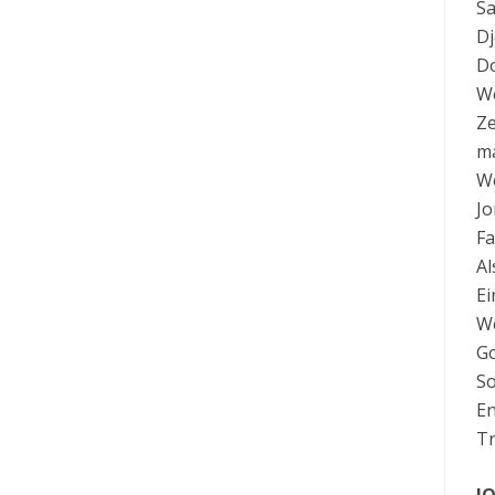
Sa
Dj
Do
We
Ze
ma
We
Jo
Fa
Al
Ei
We
Go
So
En
Tr
J