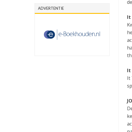
de
ADVERTENTIE
I
Kw
he
ac
ha
th
I
It
sp
J
De
ke
ac
na