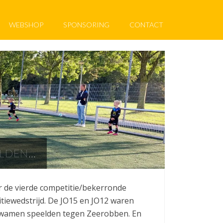
WEBSHOP
SPONSORING
CONTACT
ELDEN…
 de vierde competitie/bekerronde
tiewedstrijd. De JO15 en JO12 waren
ie kwamen speelden tegen Zeerobben. En