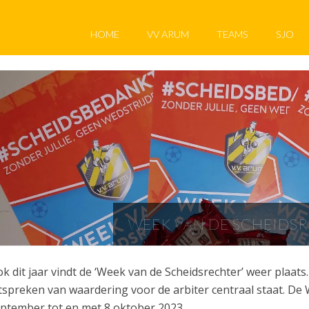
HOME
VV ARUM
TEAMS
SJO
WEEK VAN DE SCHEIDS
k dit jaar vindt de ‘Week van de Scheidsrechter’ weer plaats.
tspreken van waardering voor de arbiter centraal staat. De 
ptember tot en met 8 oktober 2023.