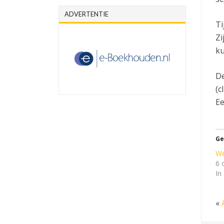
ADVERTENTIE
Ti
Zi
ku
De
(c
Ee
Ge
We
6 
In
«