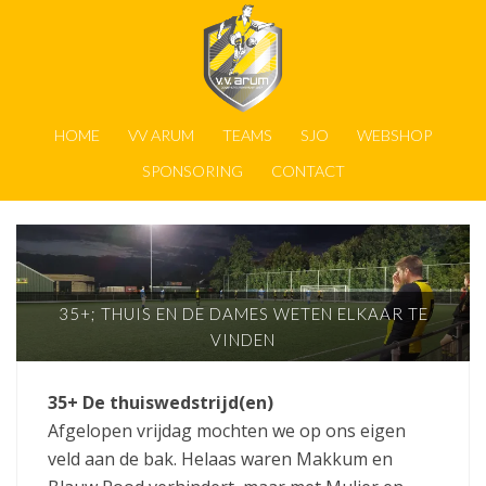
HOME
VV ARUM
TEAMS
SJO
WEBSHOP
SPONSORING
CONTACT
35+; THUIS EN DE DAMES WETEN ELKAAR TE
VINDEN
35+ De thuiswedstrijd(en)
Afgelopen vrijdag mochten we op ons eigen
veld aan de bak. Helaas waren Makkum en