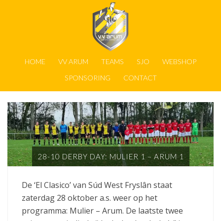
HOME
VV ARUM
TEAMS
SJO
WEBSHOP
SPONSORING
CONTACT
28-10 DERBY DAY: MULIER 1 – ARUM 1
De ‘El Clasico’ van Súd West Fryslân staat
zaterdag 28 oktober a.s. weer op het
programma: Mulier – Arum. De laatste twee