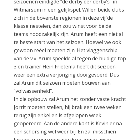
seizoenen eindigde “de derby der derby’s” in
Witmarsum in een gelijkspel. Willen beide clubs
zich in de bovenste regionen in deze vijfde
klasse nestelen, dan zou winst voor beide
teams noodzakelijk zijn. Arum heeft een niet al
te beste start van het seizoen. Hoewel we ook
gewoon reëel moeten zijn. Het vlaggenschip
van de v.v. Arum speelde al tegen de huidige top
3 en trainer Hein Frietema heeft dit seizoen
weer een extra verjonging doorgevoerd. Dus
zal Arum dit seizoen moeten bouwen aan
“volwassenheid”.
In die opbouw zal Arum het zonder vaste kracht
Jorrit moeten stellen, hij brak een twee weken
terug zijn enkel en is afgelopen week
geopereerd. Aan de andere kant is Kevin er na
een schorsing wel weer bij. En zal misschien
Jeroen, na een operatie deze zomer, weer