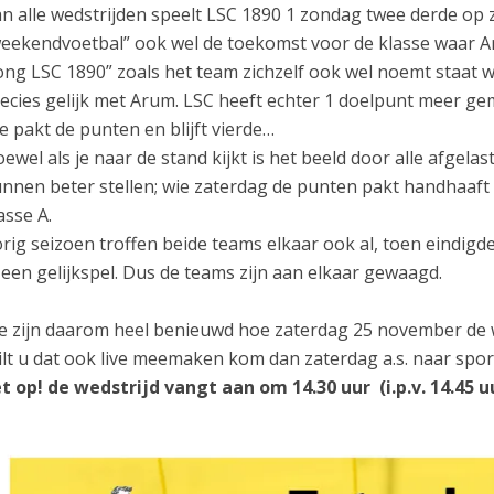
n alle wedstrijden speelt LSC 1890 1 zondag twee derde op z
eekendvoetbal” ook wel de toekomst voor de klasse waar A
ong LSC 1890” zoals het team zichzelf ook wel noemt staat 
ecies gelijk met Arum. LSC heeft echter 1 doelpunt meer ge
e pakt de punten en blijft vierde…
ewel als je naar de stand kijkt is het beeld door alle afgela
nnen beter stellen; wie zaterdag de punten pakt handhaaft 
asse A.
rig seizoen troffen beide teams elkaar ook al, toen eindigde
 een gelijkspel. Dus de teams zijn aan elkaar gewaagd.
 zijn daarom heel benieuwd hoe zaterdag 25 november de we
lt u dat ook live meemaken kom dan zaterdag a.s. naar spor
t op! de wedstrijd vangt aan om 14.30 uur (i.p.v. 14.45 u