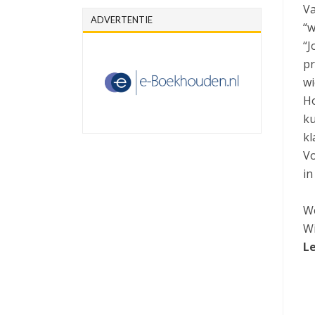
Va
ADVERTENTIE
“w
“J
pr
wi
Ho
ku
kl
Vo
in
We
Wi
Le