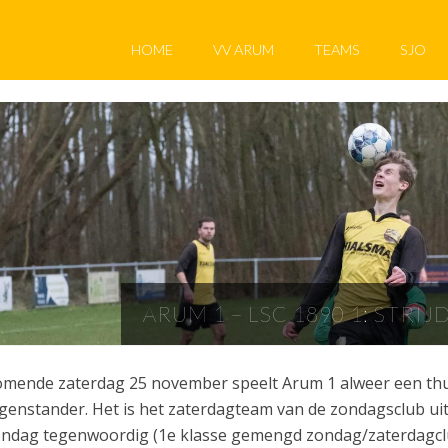
HOME
VV ARUM
TEAMS
SJO
ARUM 1 – LSC 1890 1: STRIJ
mende zaterdag 25 november speelt Arum 1 alweer een thuis
genstander. Het is het zaterdagteam van de zondagsclub ui
ndag tegenwoordig (1e klasse gemengd zondag/zaterdagclu