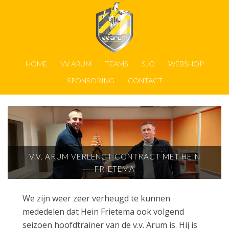
HOME
VV ARUM
TEAMS
SJO
WEBSHOP
SPONSORING
CONTACT
V.V. ARUM VERLENGT CONTRACT MET HEIN
FRIETEMA
We zijn weer zeer verheugd te kunnen
mededelen dat Hein Frietema ook volgend
seizoen hoofdtrainer van de v.v. Arum is. Hij is