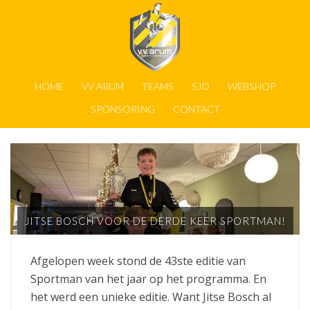
HOME
VV ARUM
TEAMS
SJO
WEBSHOP
SPONSORING
CONTACT
JITSE BOSCH VOOR DE DERDE KEER SPORTMAN!
Afgelopen week stond de 43ste editie van
Sportman van het jaar op het programma. En
het werd een unieke editie. Want Jitse Bosch al