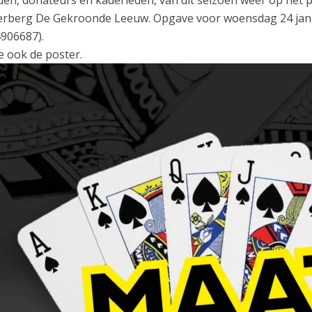
rberg De Gekroonde Leeuw. Opgave voor woensdag 24 januari 
906687).
e ook de poster.