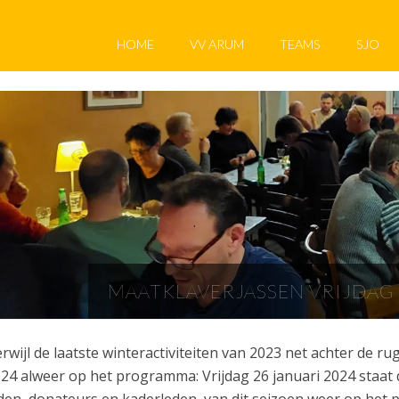
HOME
VV ARUM
TEAMS
SJO
MAATKLAVERJASSEN VRIJDAG 2
rwijl de laatste winteractiviteiten van 2023 net achter de rug
24 alweer op het programma: Vrijdag 26 januari 2024 staat
den, donateurs en kaderleden, van dit seizoen weer op het