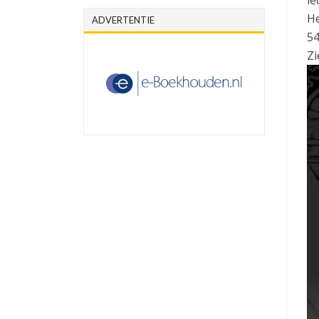
He
ADVERTENTIE
54
Zi