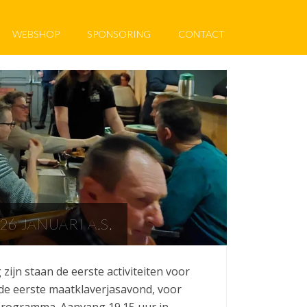
WEBSHOP
SPONSORING
CONTACT
6 JANUARI A.S.
 zijn staan de eerste activiteiten voor
 de eerste maatklaverjasavond, voor
 programma. Aanvang 19.15 uur in