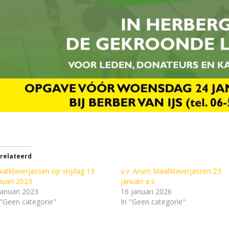
relateerd
atklaverjassen op vrijdag 13
v.v. Arum Maatklaverjassen 23
nuari 2023
januari a.s.
januari 2023
16 januari 2026
 "Geen categorie"
In "Geen categorie"