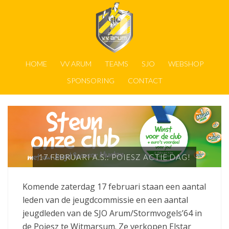
HOME
VV ARUM
TEAMS
SJO
WEBSHOP
SPONSORING
CONTACT
17 FEBRUARI A.S.: POIESZ ACTIE DAG!
Komende zaterdag 17 februari staan een aantal
leden van de jeugdcommissie en een aantal
jeugdleden van de SJO Arum/Stormvogels’64 in
de Poiesz te Witmarsum. Ze verkopen Elstar