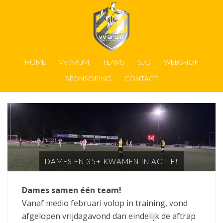
HOME
VV ARUM
TEAMS
SJO
WEBSHOP
SPONSORING
CONTACT
DAMES EN 35+ KWAMEN IN ACTIE!
Dames samen één team!
Vanaf medio februari volop in training, vond
afgelopen vrijdagavond dan eindelijk de aftrap