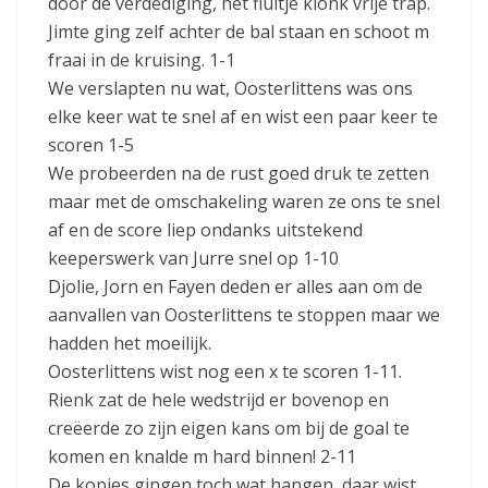
door de verdediging, het fluitje klonk vrije trap.
Jimte ging zelf achter de bal staan en schoot m
fraai in de kruising. 1-1
We verslapten nu wat, Oosterlittens was ons
elke keer wat te snel af en wist een paar keer te
scoren 1-5
We probeerden na de rust goed druk te zetten
maar met de omschakeling waren ze ons te snel
af en de score liep ondanks uitstekend
keeperswerk van Jurre snel op 1-10
Djolie, Jorn en Fayen deden er alles aan om de
aanvallen van Oosterlittens te stoppen maar we
hadden het moeilijk.
Oosterlittens wist nog een x te scoren 1-11.
Rienk zat de hele wedstrijd er bovenop en
creëerde zo zijn eigen kans om bij de goal te
komen en knalde m hard binnen! 2-11
De kopjes gingen toch wat hangen, daar wist