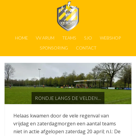
HOME
VV ARUM
TEAMS
SJO
WEBSHOP
SPONSORING
CONTACT
RONDJE LANGS DE VELDEN…
Helaas kwamen door de vele regenval van
vrijdag en zaterdagmorgen een aantal teams
niet in actie afgelopen zaterdag 20 april; n.l.: De