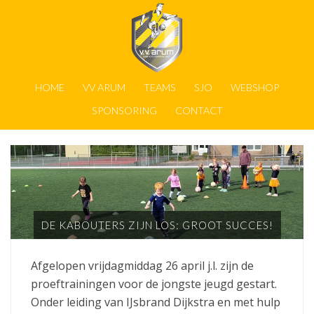
HOME
VV ARUM
TEAMS
SJO
WEBSHOP
SPONSORING
CONTACT
DE KABOUTERS ZIJN LOS: GROOT SUCCES!
Afgelopen vrijdagmiddag 26 april j.l. zijn de
proeftrainingen voor de jongste jeugd gestart.
Onder leiding van IJsbrand Dijkstra en met hulp