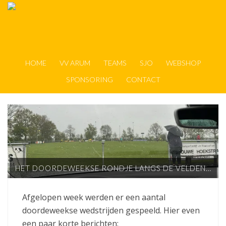
HOME
VV ARUM
TEAMS
SJO
WEBSHOP
SPONSORING
CONTACT
HET DOORDEWEEKSE RONDJE LANGS DE VELDEN…
Afgelopen week werden er een aantal
doordeweekse wedstrijden gespeeld. Hier even
een paar korte berichten: