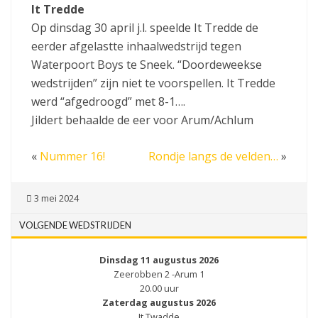
It Tredde
Op dinsdag 30 april j.l. speelde It Tredde de
eerder afgelastte inhaalwedstrijd tegen
Waterpoort Boys te Sneek. “Doordeweekse
wedstrijden” zijn niet te voorspellen. It Tredde
werd “afgedroogd” met 8-1….
Jildert behaalde de eer voor Arum/Achlum
«
Nummer 16!
Rondje langs de velden…
»
3 mei 2024
VOLGENDE WEDSTRIJDEN
Dinsdag 11 augustus 2026
Zeerobben 2 -Arum 1
20.00 uur
Zaterdag augustus 2026
It Twadde