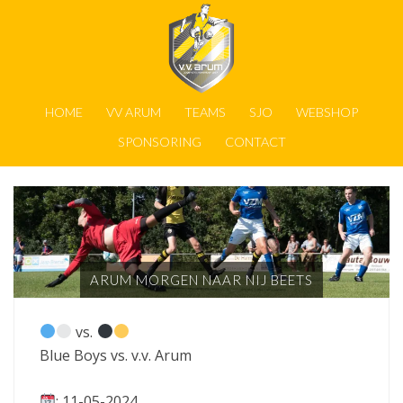
HOME
VV ARUM
TEAMS
SJO
WEBSHOP
SPONSORING
CONTACT
ARUM MORGEN NAAR NIJ BEETS
vs.
Blue Boys vs. v.v. Arum
: 11-05-2024