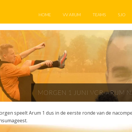
HOME
VV ARUM
TEAMS
SJO
MORGEN 1 JUNI VCR-ARUM N
rgen speelt Arum 1 dus in de eerste ronde van de nacompeti
insumageest.