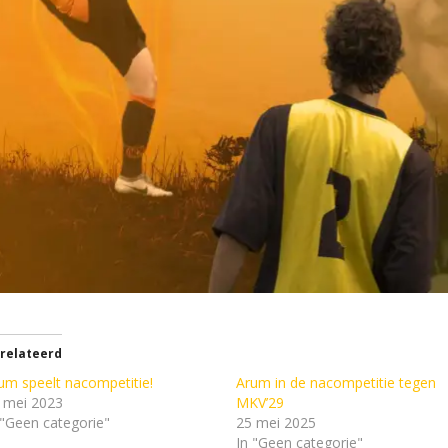
relateerd
um speelt nacompetitie!
Arum in de nacompetitie tegen
 mei 2023
MKV’29
 "Geen categorie"
25 mei 2025
In "Geen categorie"