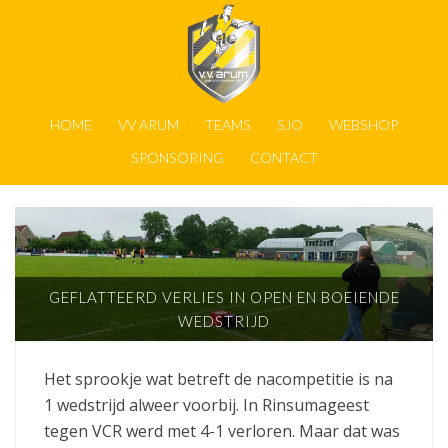
HOME
VV ARUM
TEAMS
SJO
WEBSHOP
SPONSORING
CONTACT
GEFLATTEERD VERLIES IN OPEN EN BOEIENDE
WEDSTRIJD
Het sprookje wat betreft de nacompetitie is na
1 wedstrijd alweer voorbij. In Rinsumageest
tegen VCR werd met 4-1 verloren. Maar dat was