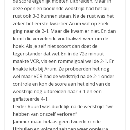
de score eigenlijk moeten uitbreiden. Maar in
deze open en boeiende wedstrijd had het bij
rust ook 3-3 kunnen staan. Na de rust was het
zeker het eerste kwartier Arum wat op zoek
ging naar de 2-1. Maar die kwam er niet. En dan
komt die vervelende voetbalwet weer om de
hoek. Als je zelf niet scoort dan doet de
tegenstander dat wel. En in de 72e minuut
maakte VCR, via een rommelgoal wel de 2-1. Er
knakte iets bij Arum. Ze probeerden het nog
wel maar VCR had de wedstrijd na de 2-1 onder
controle en kon de score aan het eind van de
wedstrijd nog uitbreiden naar 3-1 en een
geflatteerde 4-1.
Leider Ruurd was duidelijk na de wedstrijd: “we
hebben van onszelf verloren”
Jammer maar helaas geen tweede ronde.
Uithuilen en volgend seizoen weer opnieuw