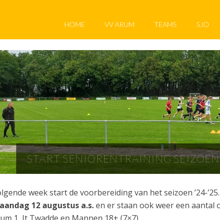
HOME
VV ARUM
TEAMS
SJO
START SENIORENTRAINING SEIZOEN ’
lgende week start de voorbereiding van het seizoen ’24-’25
aandag 12 augustus a.s.
en er staan ook weer een aantal o
um 1, It Twadde en Mannen 18+ (7×7)