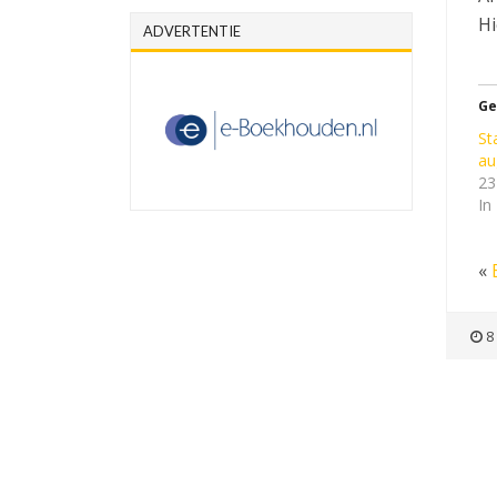
Hi
ADVERTENTIE
Ge
St
au
23
In
«
8