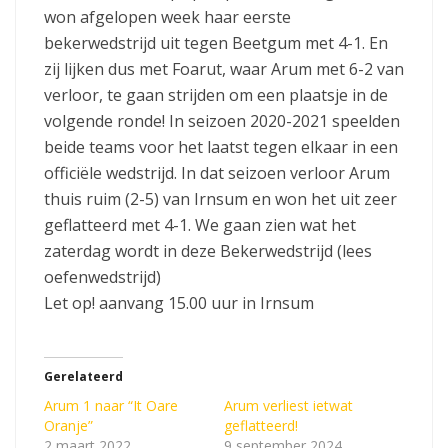
won afgelopen week haar eerste
bekerwedstrijd uit tegen Beetgum met 4-1. En
zij lijken dus met Foarut, waar Arum met 6-2 van
verloor, te gaan strijden om een plaatsje in de
volgende ronde! In seizoen 2020-2021 speelden
beide teams voor het laatst tegen elkaar in een
officiële wedstrijd. In dat seizoen verloor Arum
thuis ruim (2-5) van Irnsum en won het uit zeer
geflatteerd met 4-1. We gaan zien wat het
zaterdag wordt in deze Bekerwedstrijd (lees
oefenwedstrijd)
Let op! aanvang 15.00 uur in Irnsum
Gerelateerd
Arum 1 naar “It Oare
Arum verliest ietwat
Oranje”
geflatteerd!
2 maart 2022
9 september 2024