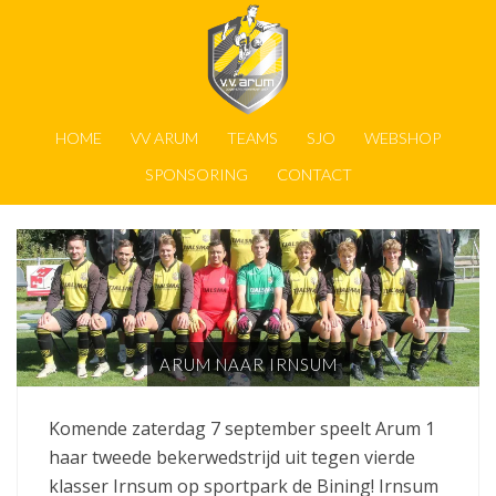
HOME
VV ARUM
TEAMS
SJO
WEBSHOP
SPONSORING
CONTACT
ARUM NAAR IRNSUM
Komende zaterdag 7 september speelt Arum 1
haar tweede bekerwedstrijd uit tegen vierde
klasser Irnsum op sportpark de Bining! Irnsum