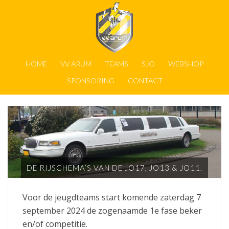
HOME
VV ARUM
TEAMS
SJO
WEBSHOP
SPONSORING
CONTACT
DE RIJSCHEMA’S VAN DE JO17, JO13 & JO11.
Voor de jeugdteams start komende zaterdag 7
september 2024 de zogenaamde 1e fase beker
en/of competitie.