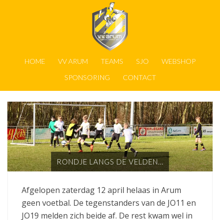
HOME
VV ARUM
TEAMS
SJO
WEBSHOP
SPONSORING
CONTACT
RONDJE LANGS DE VELDEN…
Afgelopen zaterdag 12 april helaas in Arum
geen voetbal. De tegenstanders van de JO11 en
JO19 melden zich beide af. De rest kwam wel in