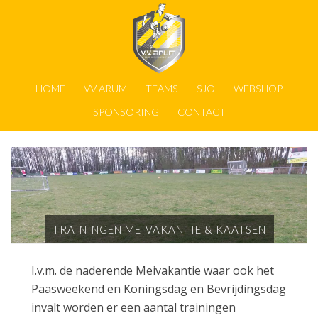
HOME
VV ARUM
TEAMS
SJO
WEBSHOP
SPONSORING
CONTACT
TRAININGEN MEIVAKANTIE & KAATSEN
I.v.m. de naderende Meivakantie waar ook het
Paasweekend en Koningsdag en Bevrijdingsdag
invalt worden er een aantal trainingen