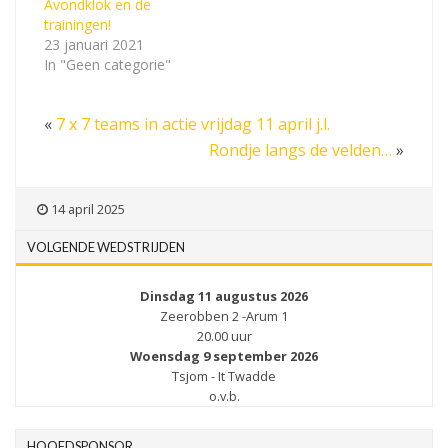
Avondklok en de
trainingen!
23 januari 2021
In "Geen categorie"
«
7 x 7 teams in actie vrijdag 11 april j.l.
Rondje langs de velden…
»
14 april 2025
VOLGENDE WEDSTRIJDEN
Dinsdag 11 augustus 2026
Zeerobben 2 -Arum 1
20.00 uur
Woensdag 9 september 2026
Tsjom - It Twadde
o.v.b.
HOOFDSPONSOR