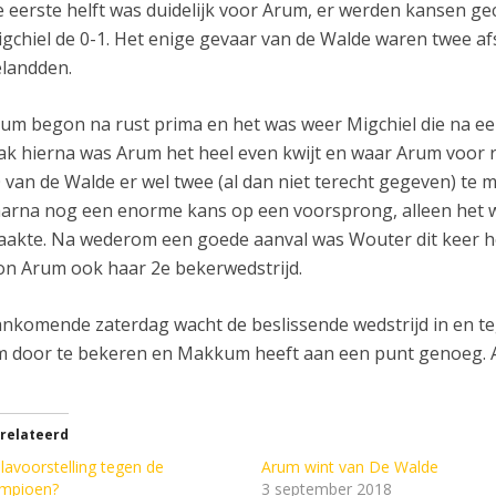
 eerste helft was duidelijk voor Arum, er werden kansen g
gchiel de 0-1. Het enige gevaar van de Walde waren twee af
landden.
um begon na rust prima en het was weer Migchiel die na ee
ak hierna was Arum het heel even kwijt en waar Arum voor 
 van de Walde er wel twee (al dan niet terecht gegeven) te 
arna nog een enorme kans op een voorsprong, alleen het w
akte. Na wederom een goede aanval was Wouter dit keer het 
n Arum ook haar 2e bekerwedstrijd.
nkomende zaterdag wacht de beslissende wedstrijd in en 
 door te bekeren en Makkum heeft aan een punt genoeg. A
relateerd
lavoorstelling tegen de
Arum wint van De Walde
mpioen?
3 september 2018