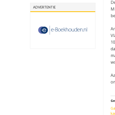
De
ADVERTENTIE
Mi
be
Ar
Vl
10
da
ma
wo
Aa
om
Ge
Ga
ka