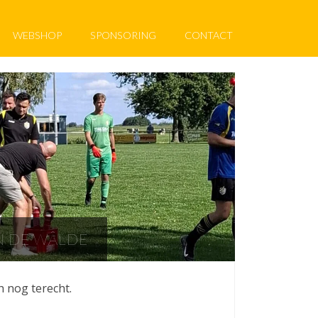
WEBSHOP
SPONSORING
CONTACT
N DE WÂLDE
h nog terecht.