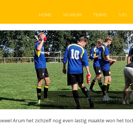
HOME
VV ARUM
TEAMS
SJO
ARUM WINT VERDIEND VA
ewel Arum het zichzelf nog even lastig maakte won het toc