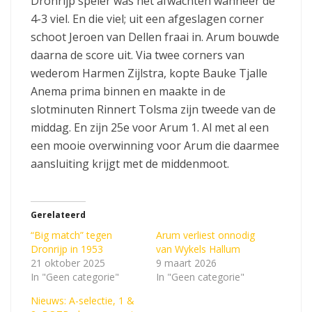
Dronrijp speler was het afwachten wanneer de
4-3 viel. En die viel; uit een afgeslagen corner
schoot Jeroen van Dellen fraai in. Arum bouwde
daarna de score uit. Via twee corners van
wederom Harmen Zijlstra, kopte Bauke Tjalle
Anema prima binnen en maakte in de
slotminuten Rinnert Tolsma zijn tweede van de
middag. En zijn 25e voor Arum 1. Al met al een
een mooie overwinning voor Arum die daarmee
aansluiting krijgt met de middenmoot.
Gerelateerd
“Big match” tegen
Arum verliest onnodig
Dronrijp in 1953
van Wykels Hallum
21 oktober 2025
9 maart 2026
In "Geen categorie"
In "Geen categorie"
Nieuws: A-selectie, 1 &