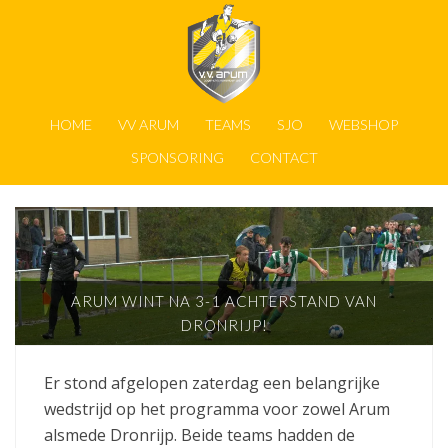
HOME
VV ARUM
TEAMS
SJO
WEBSHOP
SPONSORING
CONTACT
ARUM WINT NA 3-1 ACHTERSTAND VAN
DRONRIJP!
Er stond afgelopen zaterdag een belangrijke
wedstrijd op het programma voor zowel Arum
alsmede Dronrijp. Beide teams hadden de