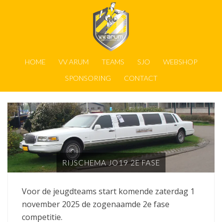
HOME
VV ARUM
TEAMS
SJO
WEBSHOP
SPONSORING
CONTACT
RIJSCHEMA JO19 2E FASE
Voor de jeugdteams start komende zaterdag 1
november 2025 de zogenaamde 2e fase
competitie.