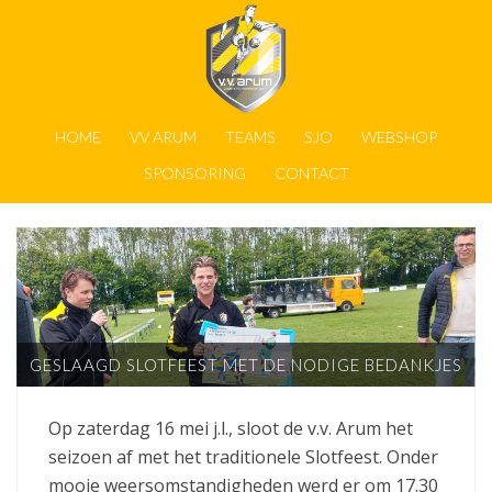
HOME
VV ARUM
TEAMS
SJO
WEBSHOP
SPONSORING
CONTACT
GESLAAGD SLOTFEEST MET DE NODIGE BEDANKJES
Op zaterdag 16 mei j.l., sloot de v.v. Arum het
seizoen af met het traditionele Slotfeest. Onder
mooie weersomstandigheden werd er om 17.30