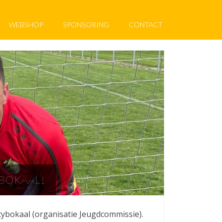
WEBSHOP
SPONSORING
CONTACT
BOKAAL!
ltybokaal (organisatie Jeugdcommissie).