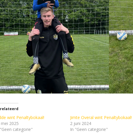
relateerd
dde wint Penaltybokaal!
Jimte Overal wint Penaltybokaal!
 mei 2025
2 juni 2024
 "Geen categorie"
In "Geen categorie"