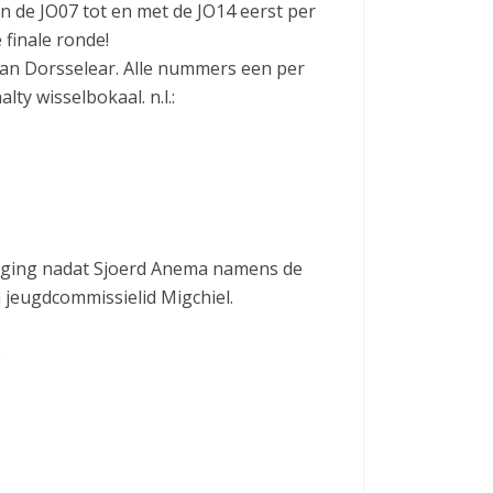
 de JO07 tot en met de JO14 eerst per
 finale ronde!
an Dorsselear. Alle nummers een per
ty wisselbokaal. n.l.:
ij ging nadat Sjoerd Anema namens de
 jeugdcommissielid Migchiel.
s