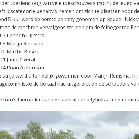
der toeziend oog van vele toeschouwers mocht de jeugd van
eftijdscategorie penalty’s nemen om zich te plaatsen voor de
nd 5 uur werd de eerste penalty genomen op keeper Nick v
tegorie mochten vervolgens strijden om de felbegeerde Penal
07 Lennon Dijkstra
09 Marijn Reinsma
10 Mirthe Bosch
11 Jimte Overal
O14 Roan Akkerman
 strijd werd uiteindelijk gewonnen door Marijn Reinsma, h
ugdcommissie de bokaal had uitgereikt op de schouders van
e foto’s hieronder van een aantal penaltybokaal deelnemer