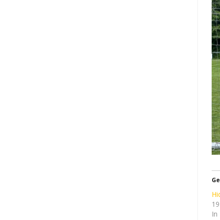
Ge
Hi
19
In