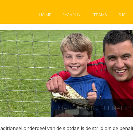
HOME
VV ARUM
TEAMS
SJO
MARIJN WINT PENALTY
aditioneel onderdeel van de slotdag is de strijd om de pena