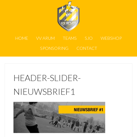
HOME
VV ARUM
TEAMS
SJO
WEBSHOP
SPONSORING
CONTACT
HEADER-SLIDER-
NIEUWSBRIEF1