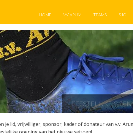
HOME
VV ARUM
TEAMS
SJO
FEESTELIJKE OPEN
n je lid, vrijwilliger, sponsor, kader of donateur van v.v. 
estelijke opening van het nieuwe seizoen!