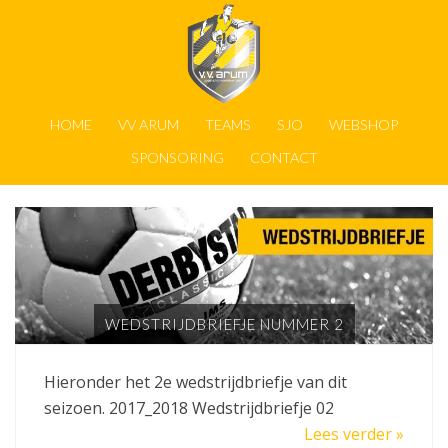
HOME
VV ARUM
TEAMS
SJO
WEBSHOP
SPONSORING
CONTACT
WEDSTRIJDBRIEFJE NUMMER 2
Hieronder het 2e wedstrijdbriefje van dit
seizoen. 2017_2018 Wedstrijdbriefje 02
Lees verder »