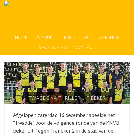
HOME
VV ARUM
TEAMS
SJO
WEBSHOP
SPONSORING
CONTACT
TWADDE NA THRILLER UIT BEKER
Afgelopen zaterdag 16 december speelde het
“Twadde” voor de volgende ronde van de KNVB
beker uit Tegen Franeker 2 in de stad van de