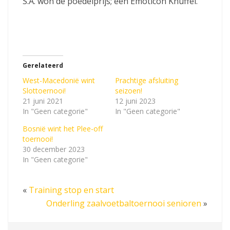
S.A. won de poedelprijs; een Emoticon Knuffel.
Gerelateerd
West-Macedonië wint
Prachtige afsluiting
Slottoernooi!
seizoen!
21 juni 2021
12 juni 2023
In "Geen categorie"
In "Geen categorie"
Bosnië wint het Plee-off
toernooi!
30 december 2023
In "Geen categorie"
«
Training stop en start
Onderling zaalvoetbaltoernooi senioren
»