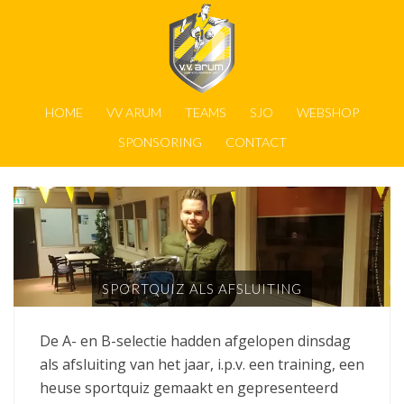
HOME
VV ARUM
TEAMS
SJO
WEBSHOP
SPONSORING
CONTACT
SPORTQUIZ ALS AFSLUITING
De A- en B-selectie hadden afgelopen dinsdag
als afsluiting van het jaar, i.p.v. een training, een
heuse sportquiz gemaakt en gepresenteerd