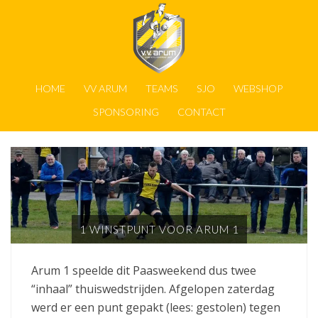
HOME
VV ARUM
TEAMS
SJO
WEBSHOP
SPONSORING
CONTACT
1 WINSTPUNT VOOR ARUM 1
Arum 1 speelde dit Paasweekend dus twee
“inhaal” thuiswedstrijden. Afgelopen zaterdag
werd er een punt gepakt (lees: gestolen) tegen