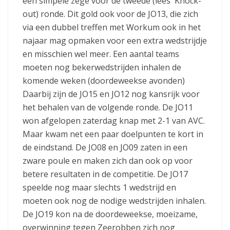
een simpele zege voor de tweede (lees Knock-
out) ronde. Dit gold ook voor de JO13, die zich
via een dubbel treffen met Workum ook in het
najaar mag opmaken voor een extra wedstrijdje
en misschien wel meer. Een aantal teams
moeten nog bekerwedstrijden inhalen de
komende weken (doordeweekse avonden)
Daarbij zijn de JO15 en JO12 nog kansrijk voor
het behalen van de volgende ronde. De JO11
won afgelopen zaterdag knap met 2-1 van AVC.
Maar kwam net een paar doelpunten te kort in
de eindstand. De JO08 en JO09 zaten in een
zware poule en maken zich dan ook op voor
betere resultaten in de competitie. De JO17
speelde nog maar slechts 1 wedstrijd en
moeten ook nog de nodige wedstrijden inhalen.
De JO19 kon na de doordeweekse, moeizame,
overwinning tegen Zeerobben zich nog