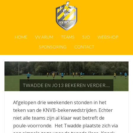
HOME
VV ARUM
TEAMS
SJO
WEBSHOP
SPONSORING
CONTACT
TWADDE EN JO13 BEKEREN VERDER….
Afgelopen drie weekenden stonden in het
teken van de KNVB-bekerwedstrijden. Echter
niet alle teams zijn al klaar wat betreft de
poule-voorronde. Het Twadde plaatste zich via