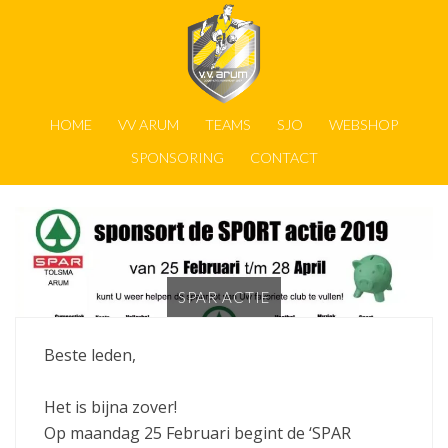
HOME
VV ARUM
TEAMS
SJO
WEBSHOP
SPONSORING
CONTACT
SPAR ACTIE
Beste leden,
Het is bijna zover!
Op maandag 25 Februari begint de ‘SPAR