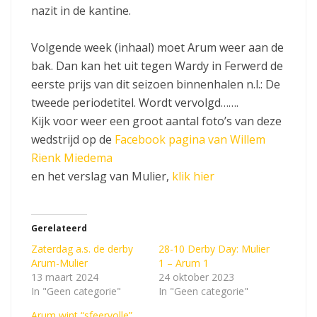
nazit in de kantine.
Volgende week (inhaal) moet Arum weer aan de
bak. Dan kan het uit tegen Wardy in Ferwerd de
eerste prijs van dit seizoen binnenhalen n.l.: De
tweede periodetitel. Wordt vervolgd…….
Kijk voor weer een groot aantal foto’s van deze
wedstrijd op de
Facebook pagina van Willem
Rienk Miedema
en het verslag van Mulier,
klik hier
Gerelateerd
Zaterdag a.s. de derby
28-10 Derby Day: Mulier
Arum-Mulier
1 – Arum 1
13 maart 2024
24 oktober 2023
In "Geen categorie"
In "Geen categorie"
Arum wint “sfeervolle”