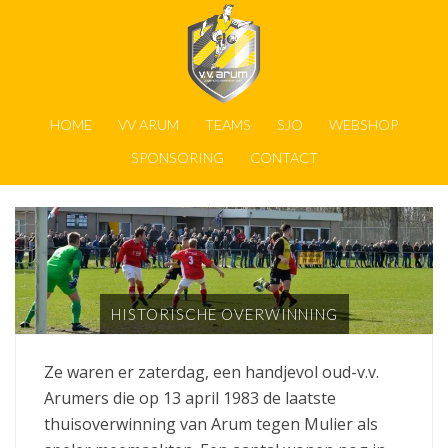
HOME
VV ARUM
TEAMS
SJO
WEBSHOP
SPONSORING
CONTACT
HISTORISCHE OVERWINNING
Ze waren er zaterdag, een handjevol oud-v.v.
Arumers die op 13 april 1983 de laatste
thuisoverwinning van Arum tegen Mulier als